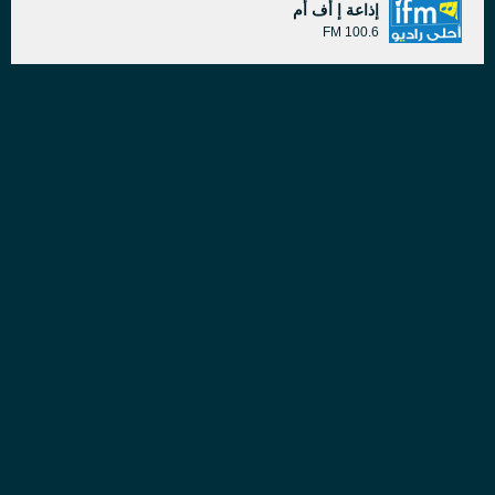
إذاعة إ أف أم
100.6 FM