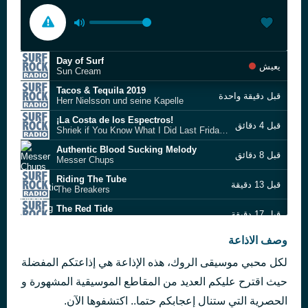
Day of Surf
يعيش
Sun Cream
Tacos & Tequila 2019
قبل دقيقة واحدة
Herr Nielsson und seine Kapelle
¡La Costa de los Espectros!
قبل 4 دقائق
Shriek if You Know What I Did Last Friday the 13th
Authentic Blood Sucking Melody
قبل 8 دقائق
Messer Chups
Riding The Tube
قبل 13 دقيقة
The Breakers
The Red Tide
قبل 17 دقيقة
Underwater Bosses
9 Tomorrows
وصف الاذاعة
قبل 24 دقيقة
Chewbacca's
لكل محبي موسيقى الروك، هذه الإذاعة هي إذاعتكم المفضلة
Solitary Surf
قبل 31 دقيقة
Little Kahuna
حيث اقترح عليكم العديد من المقاطع الموسيقية المشهورة و
A Trip Through Life
الحصرية التي ستنال إعجابكم حتما.. اكتشفوها الآن.
قبل 47 دقيقة
The Breakers