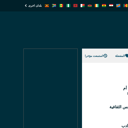
بلدان اخرى
المفضلة
استمعت مؤخرا
أم
س الثقافية
ادب