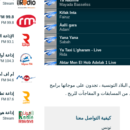
Ya Nadime
Stream
Mayada Basseliss
Kifak Inta
FM 99.8
Fairuz
99.8 FM
Âalli gara
Adam'
الإذاعة ا
Yana Yana
93.1 FM
Sabah
Ya Taxi L'gharam - Live
Rida
إذاعة أو
104.3 FM
Aktar Men El Hob Adelak 1 Live
Mayada El Hennawy
أم أف أم
Al Ghali
George Wassouf
94.6 FM
لاد التونسية ، تجدون على موجاتها برامج
Touba
Fadel Shaker
 من المسابقات و المفاجآت للربح .
إذاعة تط
87.6 FM
Kan Yama Kan
Olfa Ben Romdhane
El Dounia Alimitni
إذاعة هوا
Wael Jassar
كيفية التواصل معنا
Stream
تونس