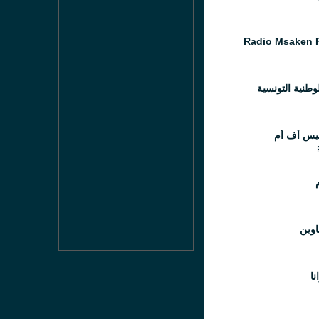
Radio Msaken 
لوطنية التونسية
ليس أف أم
اوين
نا