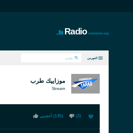
Radio
tunisienne.org
الفهرس
كل الانواع
موزاييك طرب
Stream
)
3
(
)
135
أعجبني (