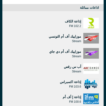
اذاعات مماثلة
إذاعة الكاف
102.2 FM
موزاييك أف أم التونسي
Stream
موزاييك أف أم دي جاي
Stream
أب س رقص
Stream
إذاعة اكسبراس
103.6 FM
إذاعة إ أف أم
100.6 FM