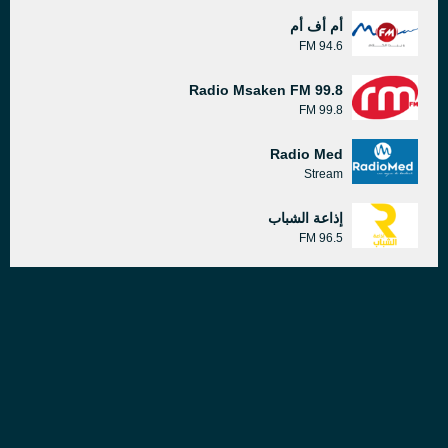
أم أف أم
94.6 FM
Radio Msaken FM 99.8
99.8 FM
Radio Med
Stream
إذاعة الشباب
96.5 FM